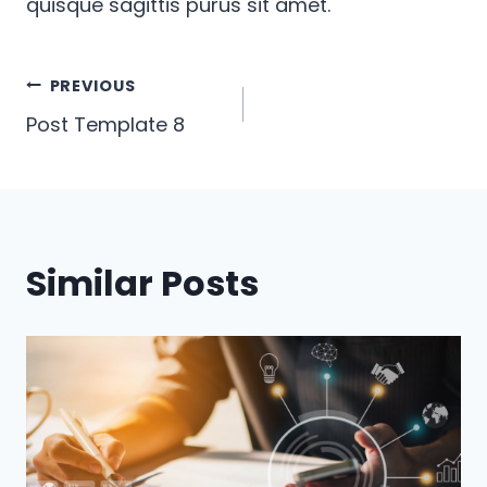
quisque sagittis purus sit amet.
Post
PREVIOUS
Post Template 8
navigation
Similar Posts