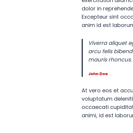
exercitation ullamc
dolor in reprehender
Excepteur sint occa
anim id est laboru
Viverra aliquet e
arcu felis biben
mauris rhoncus. 
John Doe
At vero eos et acc
voluptatum deleniti
occaecati cupiditat
animi, id est labor