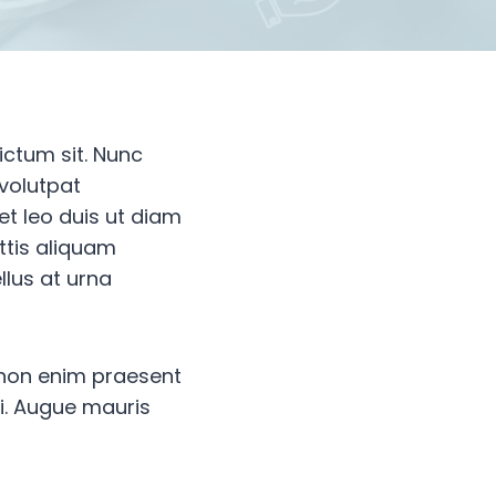
ictum sit. Nunc
 volutpat
t leo duis ut diam
ttis aliquam
llus at urna
 non enim praesent
bi. Augue mauris