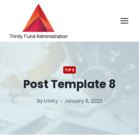
Skip
to
content
TIPS
Post Template 8
By
trinity
January 8, 2023