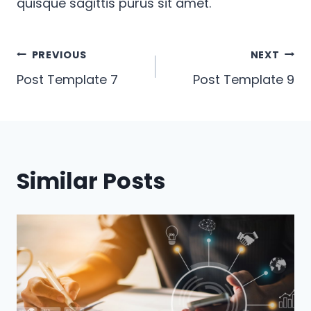
quisque sagittis purus sit amet.
Post
PREVIOUS
NEXT
Post Template 7
Post Template 9
navigation
Similar Posts